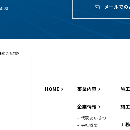
メールでの
:00
ら株式会社TSM
HOME
事業内容
施
企業情報
施
代表あいさつ
工
会社概要