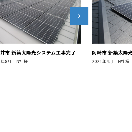
崎市 新築太陽光システム工事完了
豊川市 新築太陽
21年4月 N社様
2020年8月 S工務