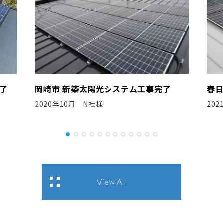
了
春日井市 新築太陽光システム工事完了
岡
2021年8月 N社様
20
View All