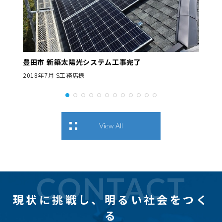
豊田市 新築太陽光システム工事完了
2018年7月 S工務店様
View All
CONTACT
現状に挑戦し、
明るい社会をつく
る