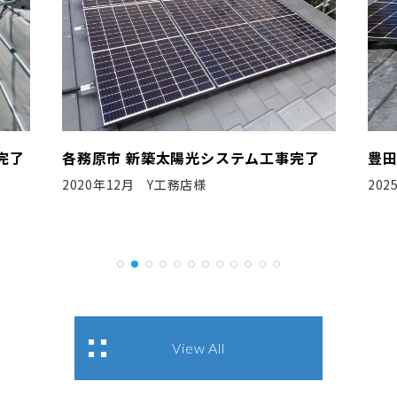
市 新築太陽光システム工事完了
豊田市 新築太陽光
年12月 Y工務店様
2025年5月 C社様
View All