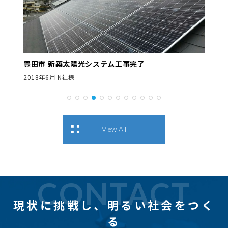
豊田市 新築太陽光システム工事完了
2018年6月 N社様
View All
CONTACT
現状に挑戦し、
明るい社会をつく
る