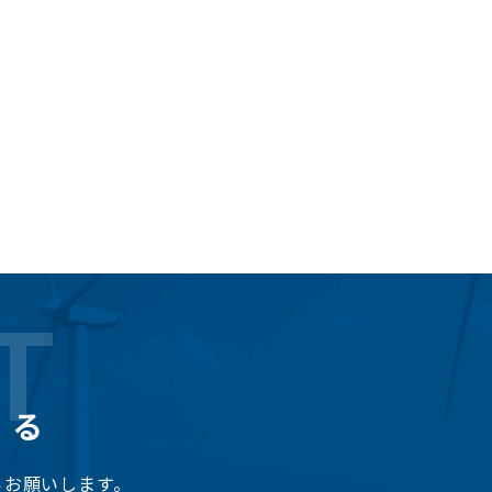
T
くる
らお願いします。