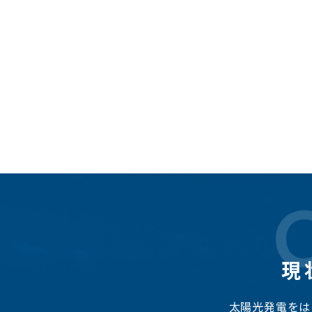
現
太陽光発電をは