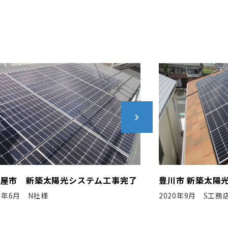
川市 新築太陽光システム工事完了
大野城市 新築
20年9月 S工務店様
2020年11月 N社