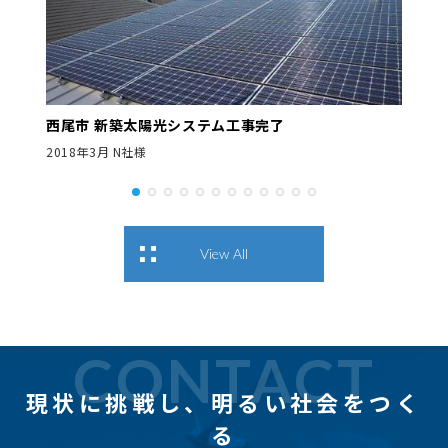
西尾市 新築太陽光システム工事完了
2018年3月 N社様
View All
CONTACT
現状に挑戦し、
明るい社会をつく
る