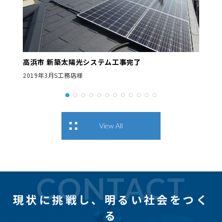
高浜市 新築太陽光システム工事完了
2019年3月S工務店様
View All
CONTACT
現状に挑戦し、
明るい社会をつく
る