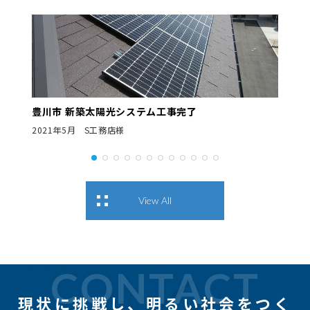
豊川市 新築太陽光システム工事完了
2021年5月 S工務店様
View All
CONTACT
現状に挑戦し、
明るい社会をつく