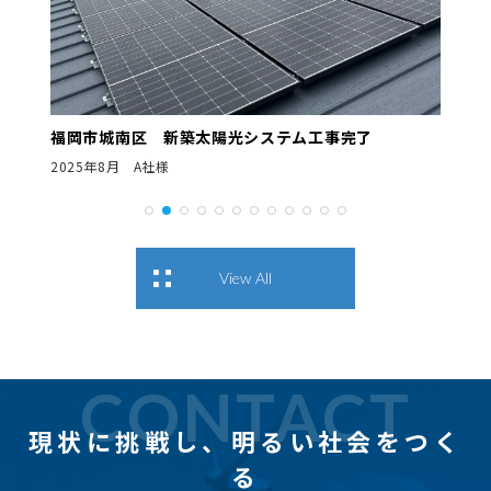
福岡市城南区 新築太陽光システム工事完了
2025年8月 A社様
View All
CONTACT
現状に挑戦し、
明るい社会をつく
る