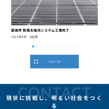
碧南市 新築太陽光システム工事完了
2021年9月 N社様
View All
CONTACT
現状に挑戦し、
明るい社会をつく
る