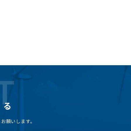
T
くる
らお願いします。