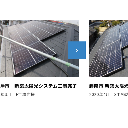
市 新築太陽光システム工事完了
福岡市 新築太陽
20年4月 S工務店様
2023年10月 N社