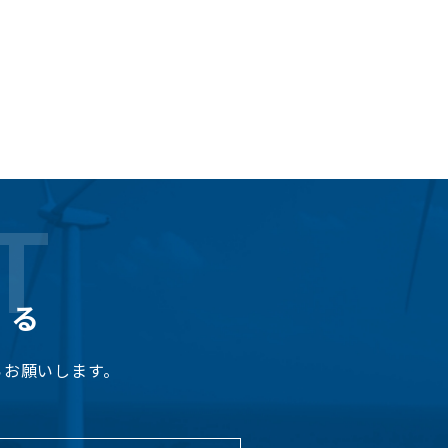
T
くる
らお願いします。