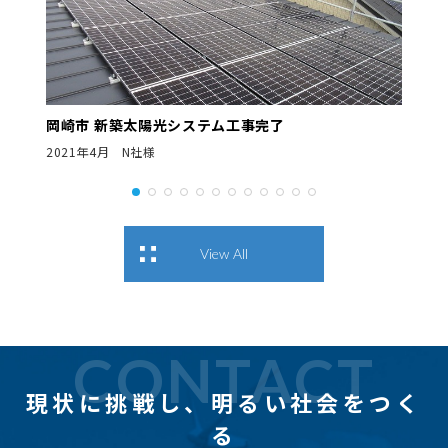
岡崎市 新築太陽光システム工事完了
2021年4月 N社様
View All
CONTACT
現状に挑戦し、
明るい社会をつく
る