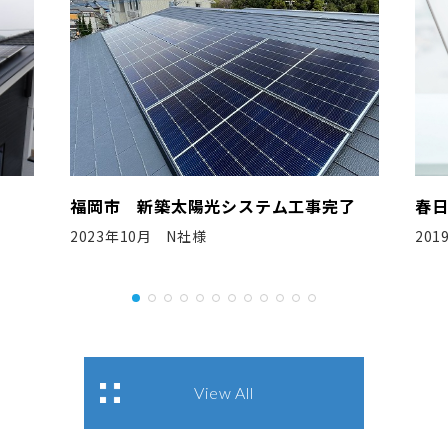
完了
春日井市 新築太陽光システム工事完了
安
2019年8月 Ｓ工務店様
2
View All