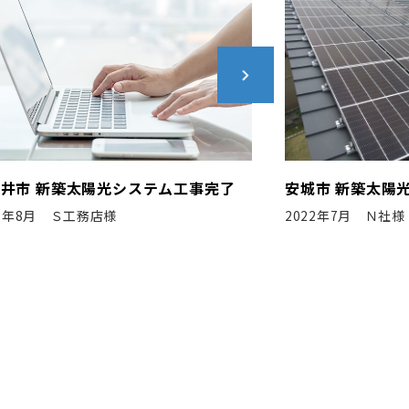
城市 新築太陽光システム工事完了
名古屋市 新築
022年7月 Ｎ社様
2020年8月 N社