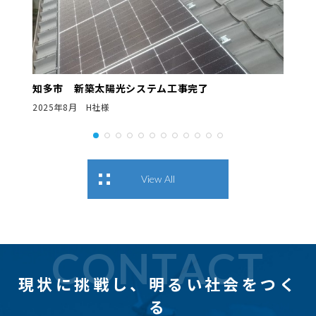
知多市 新築太陽光システム工事完了
2025年8月 H社様
View All
CONTACT
現状に挑戦し、
明るい社会をつく
る