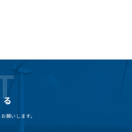
T
くる
らお願いします。