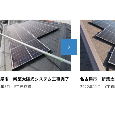
古屋市 新築太陽光システム工事完了
西尾市 新築太陽
22年11月 Y工務店様
2021年4月 N社様