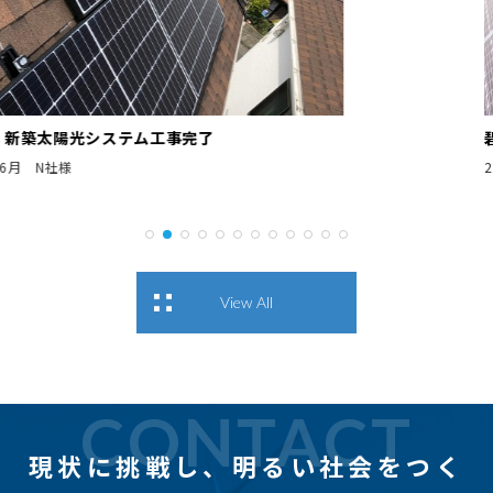
碧南市 新築太陽光システム工事完了
2018年4月 S工務店様
View All
CONTACT
現状に挑戦し、
明るい社会をつく