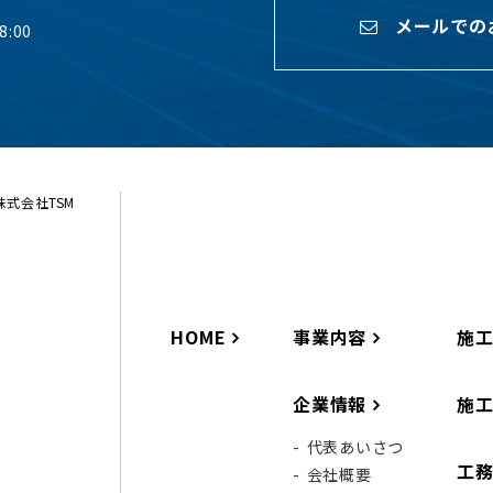
メールでの
:00
ら株式会社TSM
HOME
事業内容
施
企業情報
施
代表あいさつ
工
会社概要