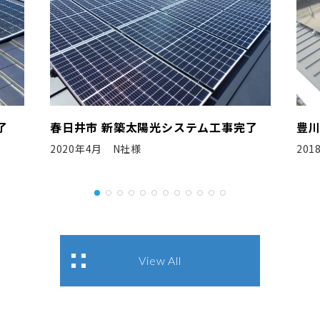
完了
豊川市 新築太陽光システム工事完了
名
2018年3月 Ｓ工務店様
20
View All