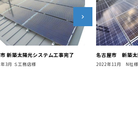
古屋市 新築太陽光システム工事完了
豊田市 新築太陽
22年11月 N社様
2018年3月 Ｓ工務