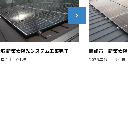
崎市 新築太陽光システム工事完了
高浜市 新築太
26年1月 N社様
2020年2月 S工