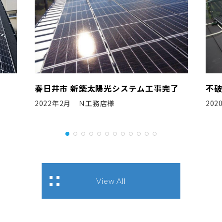
完了
不破郡 新築太陽光システム工事完了
岡
2020年7月 Y社様
20
View All