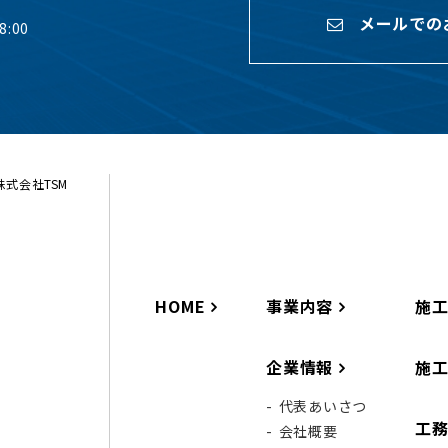
メールでの
:00
ら株式会社TSM
HOME
事業内容
施
企業情報
施
代表あいさつ
工
会社概要