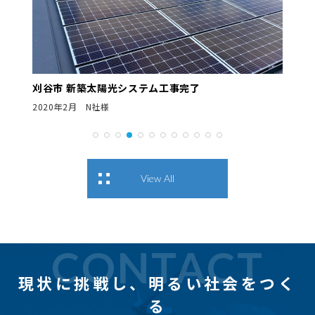
刈谷市 新築太陽光システム工事完了
2020年2月 N社様
View All
CONTACT
現状に挑戦し、
明るい社会をつく
る