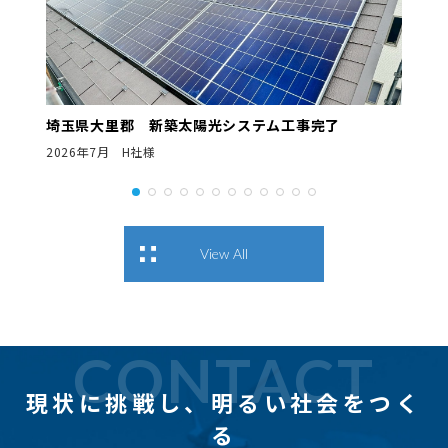
埼玉県大里郡 新築太陽光システム工事完了
2026年7月 H社様
View All
CONTACT
現状に挑戦し、
明るい社会をつく
る