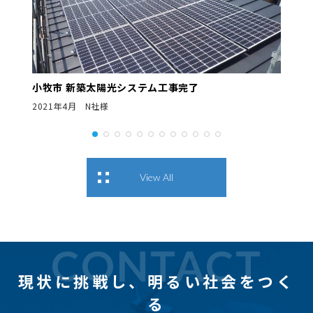
小牧市 新築太陽光システム工事完了
2021年4月 N社様
View All
CONTACT
現状に挑戦し、
明るい社会をつく
る