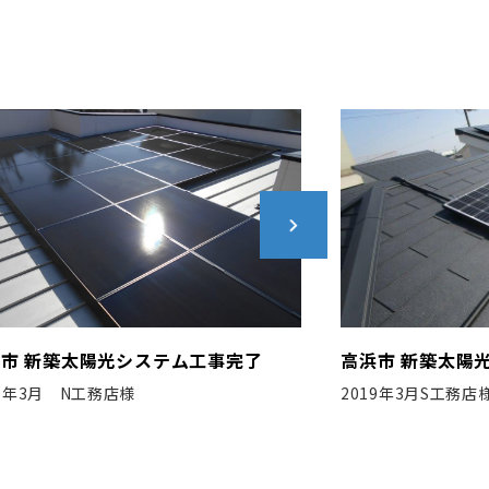
浜市 新築太陽光システム工事完了
一宮市 新築太陽
19年3月S工務店様
2020年8月 K社様