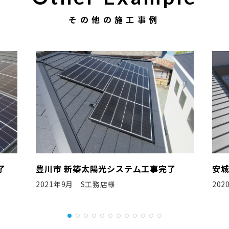
その他の施工事例
了
安城市 新築太陽光システム工事完了
高
2020年3月 N工務店様
20