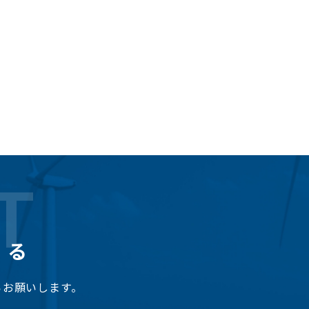
T
くる
らお願いします。