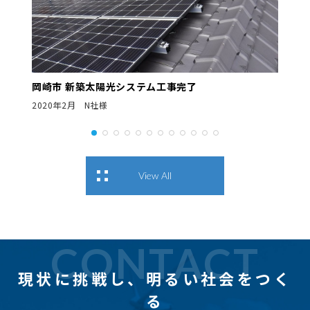
岡崎市 新築太陽光システム工事完了
2020年2月 N社様
View All
CONTACT
現状に挑戦し、
明るい社会をつく
る