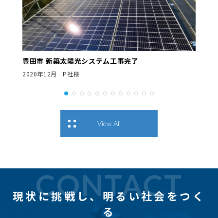
豊田市 新築太陽光システム工事完了
2020年12月 P社様
View All
CONTACT
現状に挑戦し、
明るい社会をつく
る