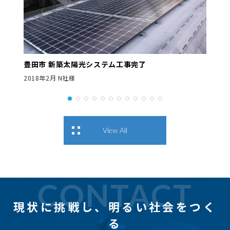
豊田市 新築太陽光システム工事完了
2018年2月 N社様
View All
CONTACT
現状に挑戦し、
明るい社会をつく
る