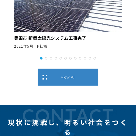
豊田市 新築太陽光システム工事完了
2021年5月 P社様
View All
CONTACT
現状に挑戦し、
明るい社会をつく
る