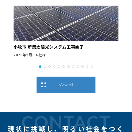
小牧市 新築太陽光システム工事完了
2020年5月 N社様
View All
CONTACT
現状に挑戦し、
明るい社会をつく