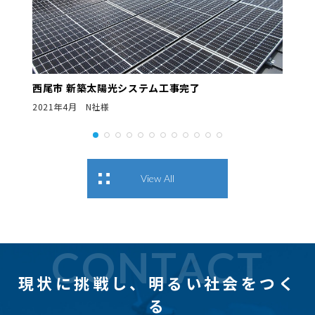
西尾市 新築太陽光システム工事完了
2021年4月 N社様
View All
CONTACT
現状に挑戦し、
明るい社会をつく
る