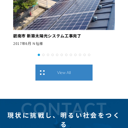
碧南市 新築太陽光システム工事完了
2017年6月 Ｎ社様
View All
CONTACT
現状に挑戦し、
明るい社会をつく
る