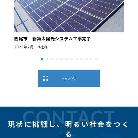
西尾市 新築太陽光システム工事完了
2023年7月 N社様
View All
CONTACT
現状に挑戦し、
明るい社会をつく
る