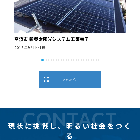
高浜市 新築太陽光システム工事完了
2018年9月 N社様
View All
CONTACT
現状に挑戦し、
明るい社会をつく
る