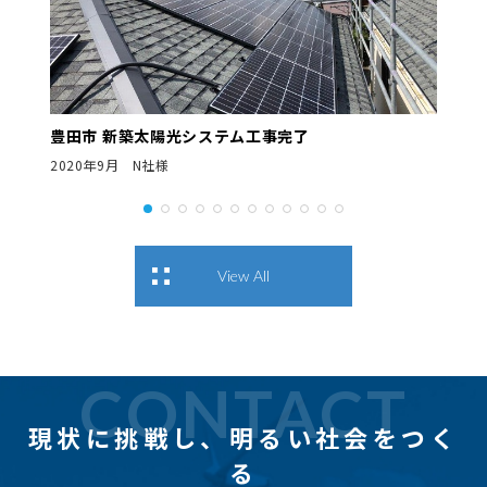
豊田市 新築太陽光システム工事完了
2020年9月 N社様
View All
CONTACT
現状に挑戦し、
明るい社会をつく
る