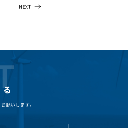
NEXT
T
くる
らお願いします。